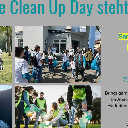
e Clean Up Day steht 
Sam
7
Bringt ger
Im Ansch
Helferinne